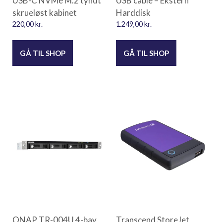
USB-C NVMe M.2 tyndt
USB cable – Ekstern
skrueløst kabinet
Harddisk
220,00
kr.
1.249,00
kr.
GÅ TIL SHOP
GÅ TIL SHOP
QNAP TR-004U 4-bay
Transcend StoreJet