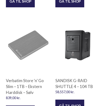
GÅ TIL SHOP
GÅ TIL SHOP
Verbatim Store ‘n’ Go
SANDISK G-RAID
Slim – 1TB – Ekstern
SHUTTLE 4 – 104 TB
Harddisk – Sølv
58.557,00
kr.
839,00
kr.
GÅ TIL SHOP