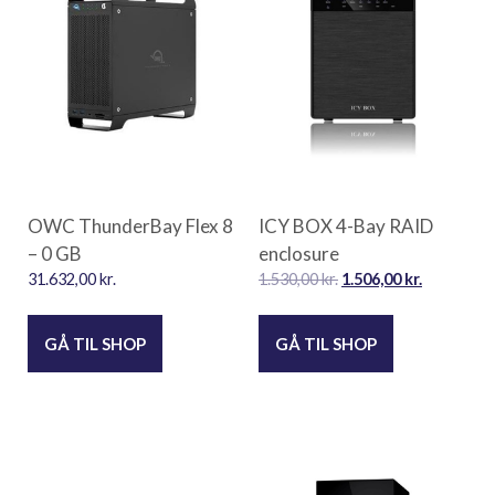
OWC ThunderBay Flex 8
ICY BOX 4-Bay RAID
– 0 GB
enclosure
31.632,00
kr.
1.530,00
kr.
1.506,00
kr.
GÅ TIL SHOP
GÅ TIL SHOP