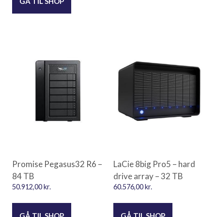
GÅ TIL SHOP
Promise Pegasus32 R6 –
LaCie 8big Pro5 – hard
84 TB
drive array – 32 TB
50.912,00
kr.
60.576,00
kr.
GÅ TIL SHOP
GÅ TIL SHOP