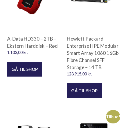
A-Data HD330 – 2TB –
Hewlett Packard
Ekstern Harddisk – Rød
Enterprise HPE Modular
1.103,00
kr.
Smart Array 1060 16Gb
Fibre Channel SFF
Storage – 14 TB
GÅ TIL SHOP
128.915,00
kr.
GÅ TIL SHOP
Tilbud!