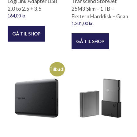
LogiLink Adapter USB
Transcend StoreJet
2.0 to 2.5 + 3.5
25M3 Slim – 1TB –
164,00
kr.
Ekstern Harddisk – Grøn
1.301,00
kr.
GÅ TIL SHOP
GÅ TIL SHOP
Tilbud!