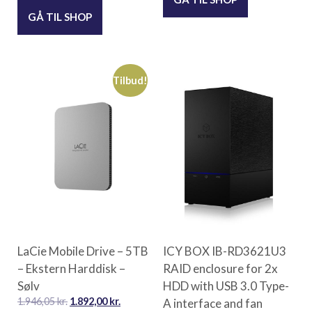
GÅ TIL SHOP
Tilbud!
LaCie Mobile Drive – 5TB
ICY BOX IB-RD3621U3
– Ekstern Harddisk –
RAID enclosure for 2x
Sølv
HDD with USB 3.0 Type-
1.946,05
kr.
1.892,00
kr.
A interface and fan