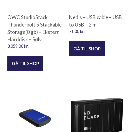
OWC StudioStack
Nedis – USB cable – USB
Thunderbolt 5 Stackable
to USB – 2 m
Storage(0 gb) – Ekstern
71,00
kr.
Harddisk – Sølv
3.059,00
kr.
GÅ TIL SHOP
GÅ TIL SHOP