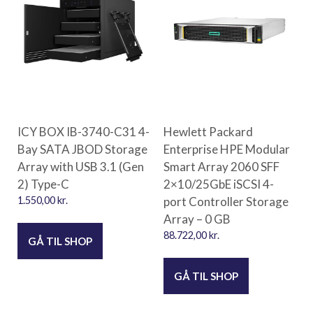
ICY BOX IB-3740-C31 4-
Hewlett Packard
Bay SATA JBOD Storage
Enterprise HPE Modular
Array with USB 3.1 (Gen
Smart Array 2060 SFF
2) Type-C
2×10/25GbE iSCSI 4-
1.550,00
kr.
port Controller Storage
Array – 0 GB
88.722,00
kr.
GÅ TIL SHOP
GÅ TIL SHOP