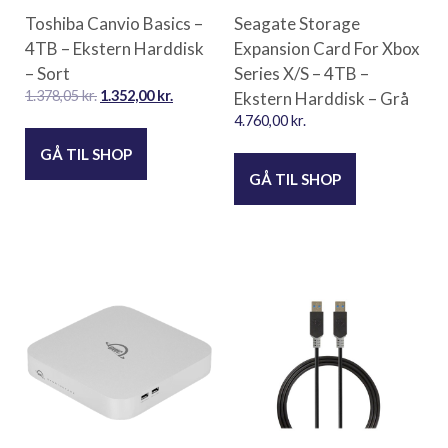
Toshiba Canvio Basics –
Seagate Storage
4TB – Ekstern Harddisk
Expansion Card For Xbox
– Sort
Series X/S – 4TB –
1.378,05
kr.
1.352,00
kr.
Ekstern Harddisk – Grå
4.760,00
kr.
GÅ TIL SHOP
GÅ TIL SHOP