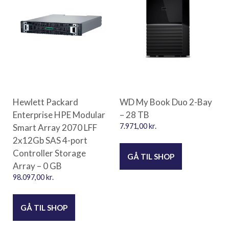
Hewlett Packard
WD My Book Duo 2-Bay
Enterprise HPE Modular
– 28 TB
Smart Array 2070 LFF
7.971,00
kr.
2x12Gb SAS 4-port
Controller Storage
GÅ TIL SHOP
Array – 0 GB
98.097,00
kr.
GÅ TIL SHOP