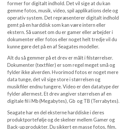
former for digitalt indhold. Det vil sige at du kan
gemme fotos, musik, video, spil applikations dele og
operativ system. Det repræsenterer digitalt indhold
gemt på en harddisk som kan være intern eller
ekstern. Så uanset om du er gamer eller arbejder i
dokumenter eller fotos eller noget helt tredje vil du
kunne gøre det på en af Seagates modeller.
Alt du så gemmer på et drev er målt i filstørrelser.
Dokumenter (textfiler) er som regel meget små og
fylder ikke alverden. Hvorimod fotos er noget mere
data tunge, det vil sige store i størrelsen og
musikfiler endnu tungere. Video er den datatype der
fylder allermest. Et drev angiver størrelsen af en
digitale fil i Mb (Megabytes), Gb og TB (Terrabytes).
Seagate har en del eksterne harddiske i deres
produktportefølje og de skelner mellem Gamer og
Back-up produkter. Du sikkert en masse fotos, film,