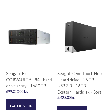
Seagate Exos
Seagate One Touch Hub
CORVAULT 5U84 – hard
– hard drive – 16 TB –
drive array – 1680 TB
USB 3.0 – 16TB –
699.323,00
kr.
Ekstern Harddisk – Sort
5.423,00
kr.
GÅ TIL SHOP