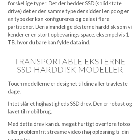
forskellige typer. Det der hedder SSD (solid state
drive) det er den samme type der sidder i en pc og er
en type der kan konfigureres og deles i flere
partitioner. Den almindelige eksterne harddisk som vi
kender er en stort opbevarings space. eksempelvis 1
TB. hvor du bare kan fylde data ind.
TRANSPORTABLE EKSTERNE
SSD HARDDISK MODELLER
Touch modellerne er designet til dine aller travleste
dage.
I
ntet slår et højhastigheds SSD drev. Den er robust og
lavet til mobil brug.
Med dette drev kan du meget hurtigt overføre fotos
eller problemfrit streame video i høj opløsning til din
computer.