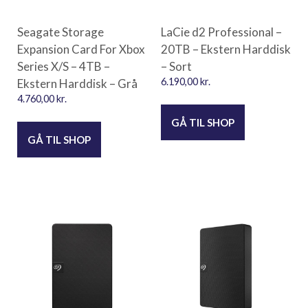
Seagate Storage
LaCie d2 Professional –
Expansion Card For Xbox
20TB – Ekstern Harddisk
Series X/S – 4TB –
– Sort
Ekstern Harddisk – Grå
6.190,00
kr.
4.760,00
kr.
GÅ TIL SHOP
GÅ TIL SHOP